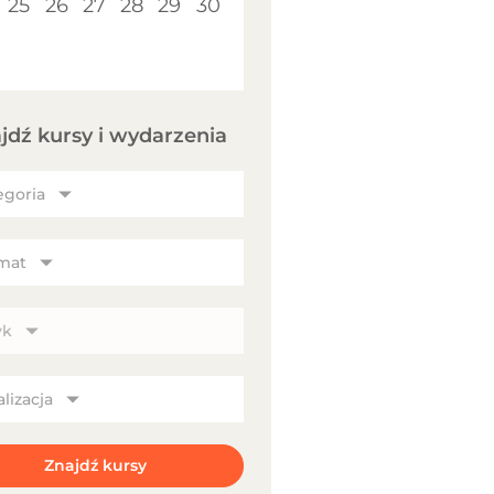
25
26
27
28
29
30
jdź kursy i wydarzenia
egoria
mat
yk
lizacja
Znajdź kursy